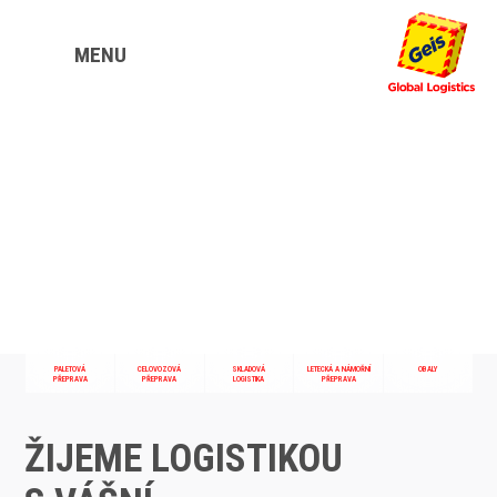
MENU
PALETOVÁ
CELOVOZOVÁ
SKLADOVÁ
LETECKÁ A NÁMOŘNÍ
OBALY
PŘEPRAVA
PŘEPRAVA
LOGISTIKA
PŘEPRAVA
ŽIJEME LOGISTIKOU