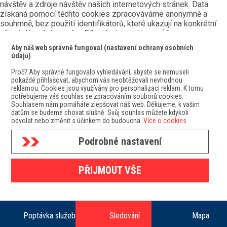
návštěv a zdroje návštěv našich internetových stránek. Data
získaná pomocí těchto cookies zpracováváme anonymně a
souhrnně, bez použití identifikátorů, které ukazují na konkrétní
uživatelé našeho webu. Díky těmto cookies můžeme
optimalizovat výkon a funkčnost našich stránek.
Aby náš web správně fungoval (nastavení ochrany osobních
Preferenční cookies
údajů)
Preferenční cookies umožňují, aby si webová stránka
zapamatovala informace, které mění, jak se webová stránka
Proč? Aby správně fungovalo vyhledávání, abyste se nemuseli
pokaždé přihlašovat, abychom vás neobtěžovali nevhodnou
chová nebo jak vypadá. Je to například Vámi preferovaný jazyk,
reklamou. Cookies jsou využívány pro personalizaci reklam. K tomu
měna, oblíbené nebo naposledy prohlížené produkty apod. Díky
potřebujeme váš souhlas se zpracováním souborů cookies.
těmto cookies Vám můžeme doporučit na webu produkty a
Souhlasem nám pomáháte zlepšovat náš web. Děkujeme, k vašim
nabídky, které budou pro Vás co nejzajímavější.
datům se budeme chovat slušně. Svůj souhlas můžete kdykoli
Marketingové cookies
odvolat nebo změnit s účinkem do budoucna.
Více o cookies
Marketingové cookies používáme my nebo naši partneři,
abychom Vám dokázali zobrazit co nejrelevantnější obsah nebo
Podrobné nastavení
reklamy jak na našich stránkách, tak na stránkách třetích
subjektů. To je možné díky vytváření tzv. pseudonymizovaného
profilu dle Vašich zájmů. Ale nebojte, tímto profilováním
PŘIJMOUT VŠE
zpravidla není možná bezprostřední identifikace Vaší osoby,
protože jsou používány pouze pseudonymizované údaje. Pokud
nevyjádříte souhlas s těmito cookies, neuvidíte v reklamních
sděleních obsah ušitý na míru Vašim zájmům.
Poptávka služeb
Sledování
Mapa
Souhlasím s využitím vybraných souborů cookies
Souhlasím s
využitím všech souborů cookies