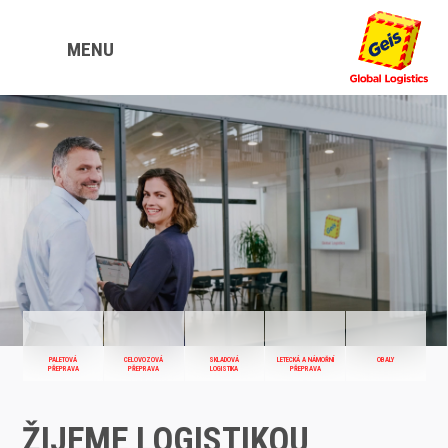
MENU
PALETOVÁ
CELOVOZOVÁ
SKLADOVÁ
LETECKÁ A NÁMOŘNÍ
OBALY
PŘEPRAVA
PŘEPRAVA
LOGISTIKA
PŘEPRAVA
ŽIJEME LOGISTIKOU