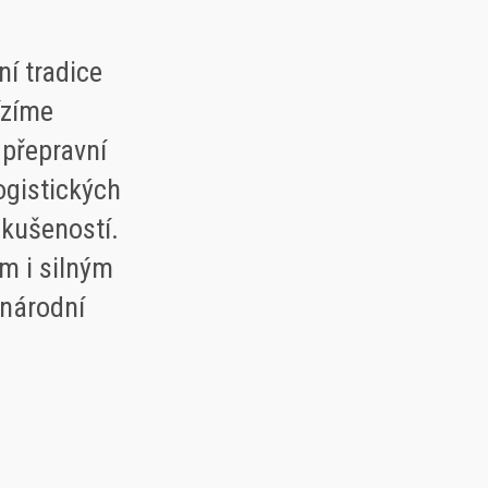
ní tradice
ízíme
 přepravní
ogistických
zkušeností.
m i silným
národní