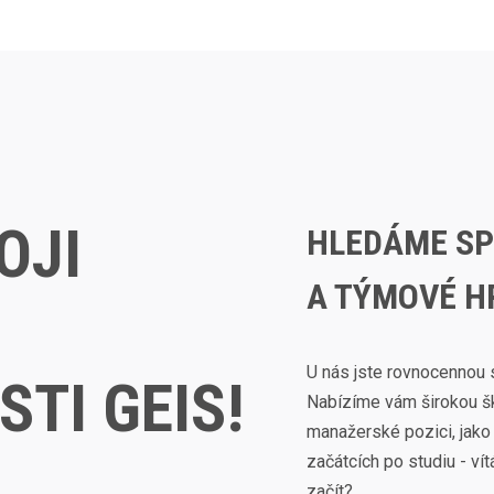
OJI
HLEDÁME SP
A TÝMOVÉ H
U nás jste rovnocennou s
TI GEIS!
Nabízíme vám širokou šká
manažerské pozici, jako
začátcích po studiu - ví
začít?