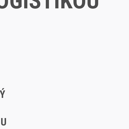
OGISTIKOU
KÝ
OU