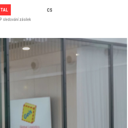
RTAL
CS
P sledování zásilek