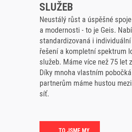
SLUŽEB
Neustálý růst a úspěšné spoje
a modernosti - to je Geis. Nab
standardizovaná i individuální
řešení a kompletní spektrum l
služeb. Máme více než 75 let 
Díky mnoha vlastním pobočká
partnerům máme hustou mezi
síť.
TO JSME MY