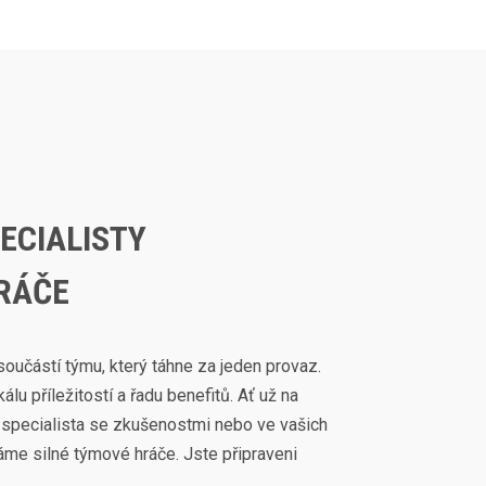
ECIALISTY
RÁČE
oučástí týmu, který táhne za jeden provaz.
lu příležitostí a řadu benefitů. Ať už na
 specialista se zkušenostmi nebo ve vašich
táme silné týmové hráče. Jste připraveni