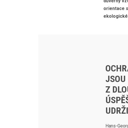
důvěrný vz
orientace s
ekologické
OCHR
JSOU 
Z DL
ÚSPĚ
UDRŽ
Hans-Georg