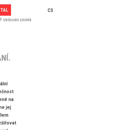
RTAL
CS
P sledování zásilek
NÍ.
ální
ečnost
ené na
e jej
ílem
zšiřovat