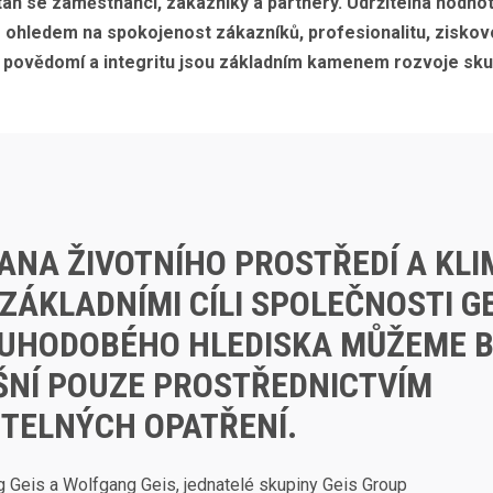
tah se zaměstnanci, zákazníky a partnery. Udržitelná hodno
 ohledem na spokojenost zákazníků, profesionalitu, ziskov
 povědomí a integritu jsou základním kamenem rozvoje sku
ANA ŽIVOTNÍHO PROSTŘEDÍ A KL
ZÁKLADNÍMI CÍLI SPOLEČNOSTI GE
OUHODOBÉHO HLEDISKA MŮŽEME 
ŠNÍ POUZE PROSTŘEDNICTVÍM
ITELNÝCH OPATŘENÍ.
 Geis a Wolfgang Geis, jednatelé skupiny Geis Group