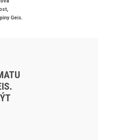
tová
ost,
piny Geis.
IMATU
IS.
BÝT