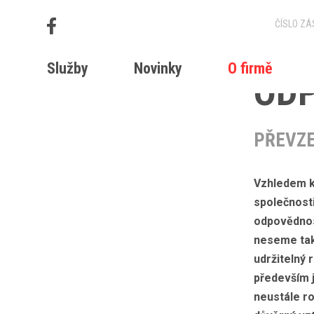
UDR
Služby
Novinky
O firmě
OD
PŘEVZE
Vzhledem k 
společnosti
odpovědnos
neseme tak
udržitelný 
především j
neustále ro