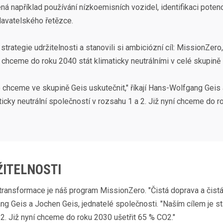
ná například používání nízkoemisních vozidel, identifikaci poten
davatelského řetězce.
strategie udržitelnosti a stanovili si ambiciózní cíl: MissionZero
 chceme do roku 2040 stát klimaticky neutrálními v celé skupině 
to chceme ve skupině Geis uskutečnit," říkají Hans-Wolfgang Geis
ticky neutrální společností v rozsahu 1 a 2. Již nyní chceme do r
ITELNOSTI
transformace je náš program MissionZero. "Čistá doprava a čistá
ang Geis a Jochen Geis, jednatelé společnosti. "Naším cílem je s
 2. Již nyní chceme do roku 2030 ušetřit 65 % CO2."