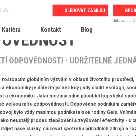
GPO
ŽITELNOST &
Odbavení a VI
Kariéra
Kontakt
Blog
POVĚDNOST
TÍ ODPOVĚDNOSTI - UDRŽITELNÉ JEDNÁ
rostoucím globálním výzvám v oblasti životního prostředí,
 a ekonomiky je důležitější než kdy jindy sladit ekologii, soci
t a ekonomiku. Jako mezinárodně působící logistická spol
é velkou míru zodpovědnosti. Odpovědné podnikání zaměř
rozvoj bylo vždy maximou podnikatelské rodiny Geis. Vnímám
ako neustálý proces zlepšování a zvyšování efektivity - s c
zvíjet naše služby, snižovat spotřebu přírodních zdrojů a ro