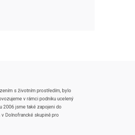
ením s životním prostředím, bylo
provozujeme v rámci podniku ucelený
u 2006 jsme také zapojeni do
 v Dolnofrancké skupině pro