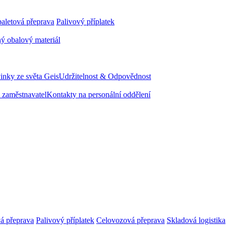
aletová přeprava
Palivový příplatek
ý obalový materiál
inky ze světa Geis
Udržitelnost & Odpovědnost
 zaměstnavatel
Kontakty na personální oddělení
á přeprava
Palivový příplatek
Celovozová přeprava
Skladová logistika