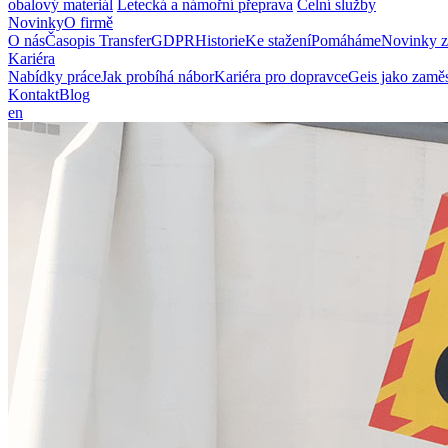
obalový materiál
Letecká a námořní přeprava
Celní služby
Novinky
O firmě
O nás
Časopis Transfer
GDPR
Historie
Ke stažení
Pomáháme
Novinky z
Kariéra
Nabídky práce
Jak probíhá nábor
Kariéra pro dopravce
Geis jako zaměs
Kontakt
Blog
en