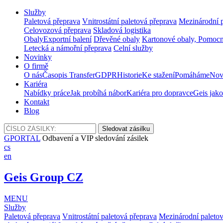
Služby
Paletová přeprava
Vnitrostátní paletová přeprava
Mezinárodní p
Celovozová přeprava
Skladová logistika
Obaly
Exportní balení
Dřevěné obaly
Kartonové obaly, Pomocn
Letecká a námořní přeprava
Celní služby
Novinky
O firmě
O nás
Časopis Transfer
GDPR
Historie
Ke stažení
Pomáháme
Nov
Kariéra
Nabídky práce
Jak probíhá nábor
Kariéra pro dopravce
Geis jako
Kontakt
Blog
GPORTAL
Odbavení a VIP sledování zásilek
cs
en
Geis Group CZ
MENU
Služby
Paletová přeprava
Vnitrostátní paletová přeprava
Mezinárodní paletov