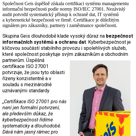
Společnost Geis úspěšně získala certifikaci systému managementu
informační bezpečnosti podle normy ISO/IEC 27001. Nezávislý
audit potvrdil systematický přístup k ochraně dat, IT systémů
a kybernetické bezpečnosti ve firmě. Certifikace je důležitým
signálem pro zákazníky, partnery i zaměstnance společnosti.
Skupina Geis dlouhodobě klade vysoký důraz na
bezpečnost
informačních systémů a ochranu dat
. Kyberbezpečnost je
klíčovou součástí stabilního provozu i spolehlivých služeb,
které společnost poskytuje svým zákazníkům a
obchodním
partnerům. Úspěšná
certifikace ISO 27001
potvrzuje, že jsou tyto oblasti
řízeny konzistentně a v
souladu s mezinárodně
uznávanými standardy.
„Certifikace ISO 27001 pro nás
není jen formální potvrzení,
ale především důkaz, že
kyberbezpečnost řídíme
systematicky a dlouhodobě.
Dává nám jasný rámec pro