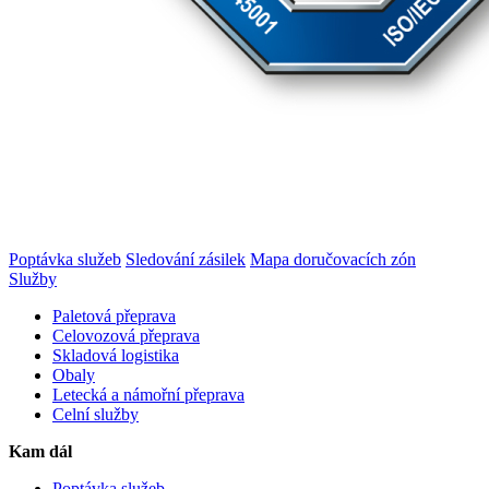
Poptávka služeb
Sledování zásilek
Mapa doručovacích zón
Služby
Paletová přeprava
Celovozová přeprava
Skladová logistika
Obaly
Letecká a námořní přeprava
Celní služby
Kam dál
Poptávka služeb