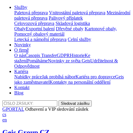
Služby
Paletová přeprava
Vnitrostátní paletová přeprava
Mezinárodní
paletová přeprava
Palivový příplatek
Celovozová přeprava
Skladová logistika
Obaly
Exportní balení
Dřevěné obaly
Kartonové obaly,
Pomocný obalový materiál
Letecká a námořní přeprava
Celní služby
Novinky
O firmě
O nás
Časopis Transfer
GDPR
Historie
Ke
stažení
Pomáháme
Novinky ze světa Geis
Udržitelnost &
Odpovědnost
Kariéra
Nabídky práce
Jak probíhá nábor
Kariéra pro dopravce
Geis
jako zaměstnavatel
Kontakty na personální oddělení
Kontakt
Blog
GPORTAL
Odbavení a VIP sledování zásilek
cs
en
Geis Group CZ