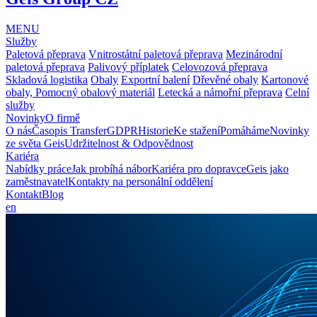
MENU
Služby
Paletová přeprava
Vnitrostátní paletová přeprava
Mezinárodní
paletová přeprava
Palivový příplatek
Celovozová přeprava
Skladová logistika
Obaly
Exportní balení
Dřevěné obaly
Kartonové
obaly, Pomocný obalový materiál
Letecká a námořní přeprava
Celní
služby
Novinky
O firmě
O nás
Časopis Transfer
GDPR
Historie
Ke stažení
Pomáháme
Novinky
ze světa Geis
Udržitelnost & Odpovědnost
Kariéra
Nabídky práce
Jak probíhá nábor
Kariéra pro dopravce
Geis jako
zaměstnavatel
Kontakty na personální oddělení
Kontakt
Blog
en