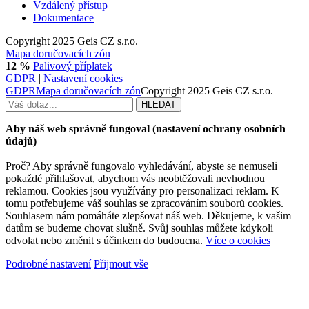
Vzdálený přístup
Dokumentace
Copyright 2025 Geis CZ s.r.o.
Mapa doručovacích zón
12 %
Palivový příplatek
GDPR
|
Nastavení cookies
GDPR
Mapa doručovacích zón
Copyright 2025 Geis CZ s.r.o.
Aby náš web správně fungoval (nastavení ochrany osobních
údajů)
Proč? Aby správně fungovalo vyhledávání, abyste se nemuseli
pokaždé přihlašovat, abychom vás neobtěžovali nevhodnou
reklamou. Cookies jsou využívány pro personalizaci reklam. K
tomu potřebujeme váš souhlas se zpracováním souborů cookies.
Souhlasem nám pomáháte zlepšovat náš web. Děkujeme, k vašim
datům se budeme chovat slušně. Svůj souhlas můžete kdykoli
odvolat nebo změnit s účinkem do budoucna.
Více o cookies
Podrobné nastavení
Přijmout vše