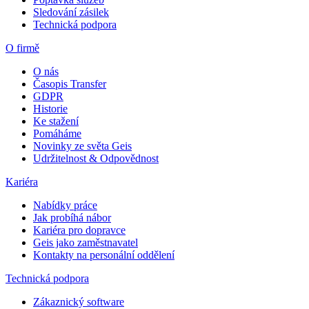
Sledování zásilek
Technická podpora
O firmě
O nás
Časopis Transfer
GDPR
Historie
Ke stažení
Pomáháme
Novinky ze světa Geis
Udržitelnost & Odpovědnost
Kariéra
Nabídky práce
Jak probíhá nábor
Kariéra pro dopravce
Geis jako zaměstnavatel
Kontakty na personální oddělení
Technická podpora
Zákaznický software