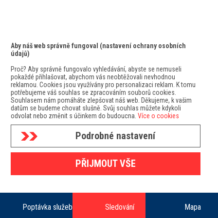
Aby náš web správně fungoval (nastavení ochrany osobních
údajů)
Proč? Aby správně fungovalo vyhledávání, abyste se nemuseli
pokaždé přihlašovat, abychom vás neobtěžovali nevhodnou
reklamou. Cookies jsou využívány pro personalizaci reklam. K tomu
potřebujeme váš souhlas se zpracováním souborů cookies.
Souhlasem nám pomáháte zlepšovat náš web. Děkujeme, k vašim
datům se budeme chovat slušně. Svůj souhlas můžete kdykoli
odvolat nebo změnit s účinkem do budoucna.
Více o cookies
Podrobné nastavení
GDPR
PŘIJMOUT VŠE
Mapa doručovacích zón
Copyright 2025 Geis CZ s.r.o.
Poptávka služeb
Sledování
Mapa